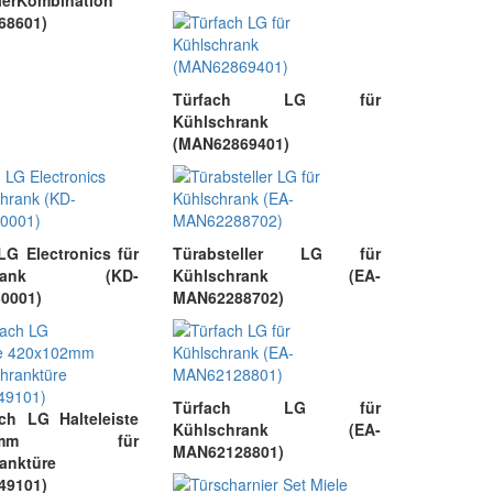
ierKombination
68601)
Türfach LG für
Kühlschrank
(MAN62869401)
LG Electronics für
Türabsteller LG für
chrank (KD-
Kühlschrank (EA-
0001)
MAN62288702)
Türfach LG für
ach LG Halteleiste
Kühlschrank (EA-
102mm für
MAN62128801)
anktüre
49101)