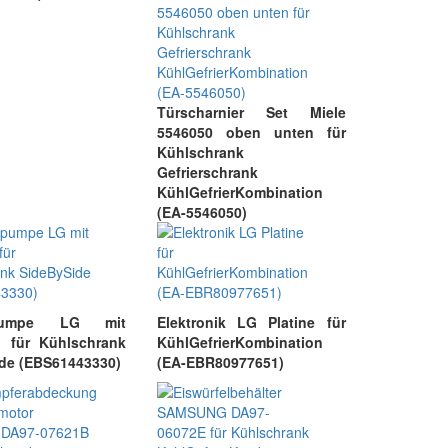
Türscharnier Set Miele
5546050 oben unten für
Kühlschrank
Gefrierschrank
KühlGefrierKombination
(EA-5546050)
rpumpe LG mit
Elektronik LG Platine für
h für Kühlschrank
KühlGefrierKombination
de (EBS61443330)
(EA-EBR80977651)