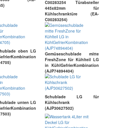
C00283254 Türabsteller
65)
445x82mm für
Kühlschranktüre (EA-
C00283254)
schublade oben LG
Gemüseschublade mitte
GefrierKombination
FreshZone für Kühlteil LG
4705)
in KühlGefrierKombination
(AJP74894404)
Schublade LG für
chublade unten LG
Kühlschrank
efrierKombination
(AJP30627502)
7503)