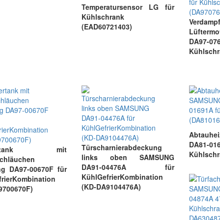
Temperatursensor LG für
Kühlschrank
Verdamp
(EAD60721403)
Lüfter
DA97
Kühlschr
Abtauh
DA81
Türscharnierabdeckung
sertank mit
Kühlschr
links oben SAMSUNG
schläuchen
DA91-04476A für
g DA97-00670F für
KühlGefrierKombination
rierKombination
(KD-DA9104476A)
9700670F)