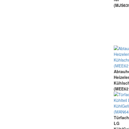
(MJS63
Abta
Heiz
Kühlsc
(MEE62
Türfach
L