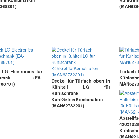
rierKombination
KühlGefr
368301)
(MAN636
 LG Electronics für
Türfach 
schrank (EA-
Kühls
Deckel für Türfach oben in
88701)
MAN6273
Kühlteil LG für
Kühlschrank
KühlGefrierKombination
(MAN62732201)
Abstellf
420x
Kühlschr
(MAN621