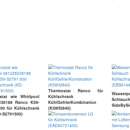
Thermostat Ranco für
Wasse
stat wie Whirlpool
Kühlschrank
Schlauc
238188 Ranco K59-
KühlGefrierKombination
SideBySi
00 für Kühlschrank
(K59H2840)
9-S2791500)