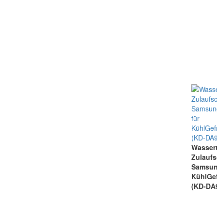
Was
Zulauf
Samsun
KühlGef
(KD-DA