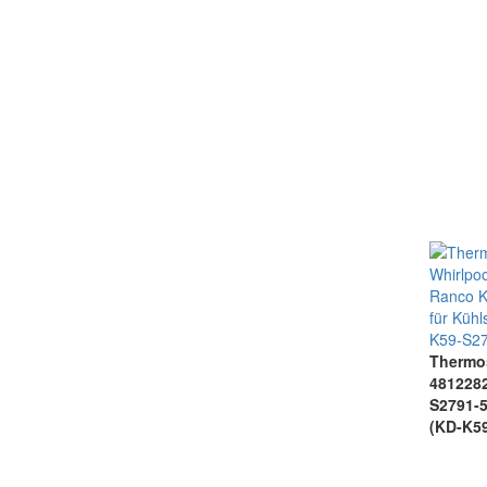
Thermo
481228
S2791-5
(KD-K5