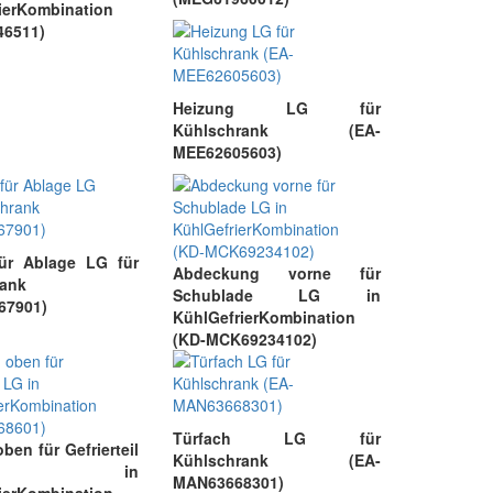
ierKombination
46511)
Heizung LG für
Kühlschrank (EA-
MEE62605603)
für Ablage LG für
Abdeckung vorne für
rank
Schublade LG in
67901)
KühlGefrierKombination
(KD-MCK69234102)
Türfach LG für
ben für Gefrierteil
Kühlschrank (EA-
G in
MAN63668301)