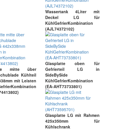
Wassertank 4Liter mit
Deckel LG für
KühlGefrierKombination
(AJL74372102)
Glasplatte oben für
atte mitte über
Gefrierteil LG in
chublade Kühlteil
SideBySide
338mm mit Leisten
KühlGefrierKombination
efrierKombination
(EA-AHT73733801)
74413802)
Glasplatte LG mit Rahmen
425x350mm für
Kühlschrank