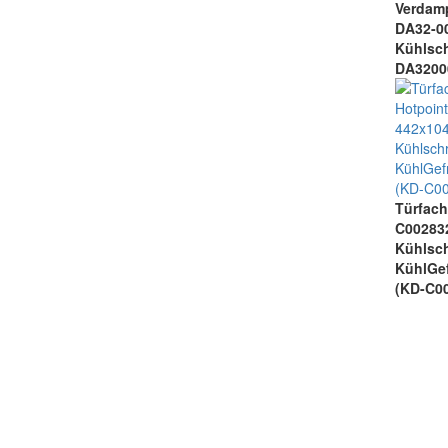
Verda
DA32
Kühl
DA3200
Türfac
C00283
Kühlsc
KühlGef
(KD-C0