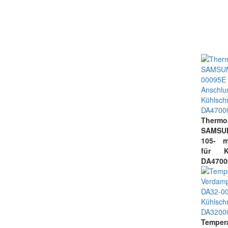
Thermo
SAMSU
105- m
für K
DA4700
Tempe