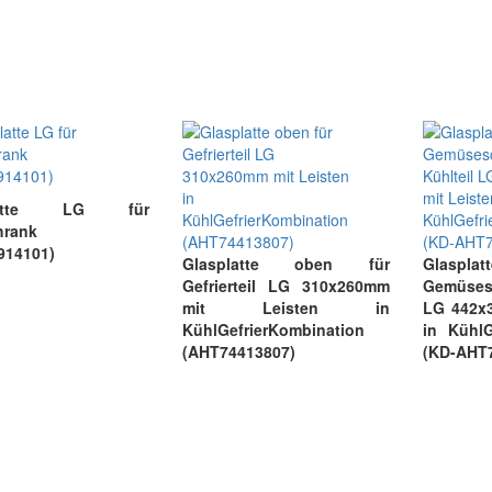
platte LG für
hrank
914101)
Glasplatte oben für
Glaspl
Gefrierteil LG 310x260mm
Gemüses
mit Leisten in
LG 442x
KühlGefrierKombination
in KühlG
(AHT74413807)
(KD-AHT