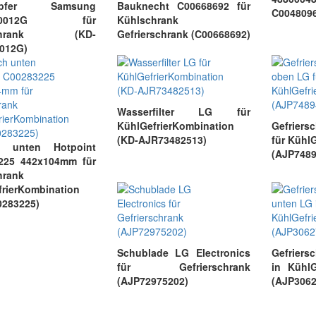
mpfer Samsung
Bauknecht C00668692 für
C004809
-00012G für
Kühlschrank
schrank (KD-
Gefrierschrank (C00668692)
012G)
Wasserfilter LG für
KühlGefrierKombination
Gefrier
(KD-AJR73482513)
für Kühl
h unten Hotpoint
(AJP7489
225 442x104mm für
hrank
rierKombination
0283225)
Schublade LG Electronics
Gefriers
für Gefrierschrank
in KühlG
(AJP72975202)
(AJP3062