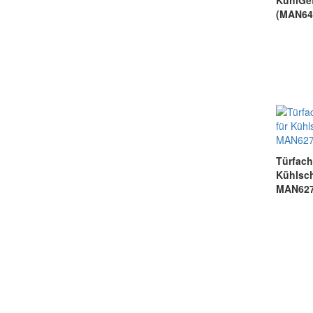
KühlGef
(MAN64
Türfach
Kühl
MAN627