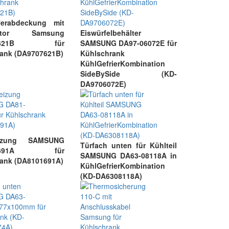
ferabdeckung mit
motor Samsung
Eiswürfelbehälter
-07621B für
SAMSUNG DA97-06072E für
ank (DA9707621B)
Kühlschrank
KühlGefrierKombination
SideBySide (KD-
DA9706072E)
eizung SAMSUNG
Türfach unten für Kühlteil
-01691A für
SAMSUNG DA63-08118A in
ank (DA8101691A)
KühlGefrierKombination
(KD-DA6308118A)