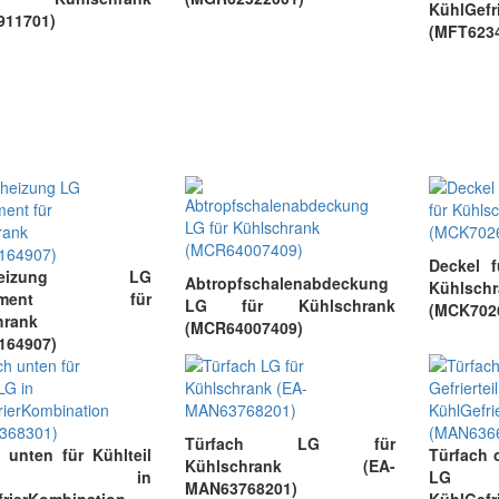
KühlGefr
911701)
(MFT623
Deckel 
uheizung LG
Abtropfschalenabdeckung
Kühlsch
element für
LG für Kühlschrank
(MCK702
hrank
(MCR64007409)
164907)
Türfach LG für
 unten für Kühlteil
Türfach o
Kühlschrank (EA-
G in
L
MAN63768201)