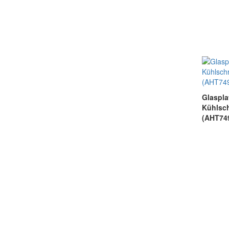
Glas
Kühlsc
(AHT74