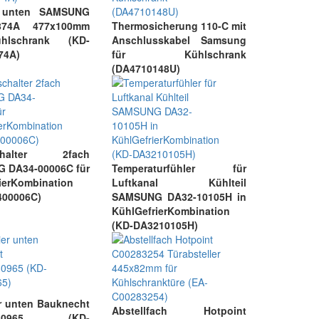
h unten SAMSUNG
4874A 477x100mm
Thermosicherung 110-C mit
hlschrank (KD-
Anschlusskabel Samsung
74A)
für Kühlschrank
(DA4710148U)
schalter 2fach
 DA34-00006C für
Temperaturfühler für
ierKombination
Luftkanal Kühlteil
400006C)
SAMSUNG DA32-10105H in
KühlGefrierKombination
(KD-DA3210105H)
r unten Bauknecht
Abstellfach Hotpoint
0480965 (KD-