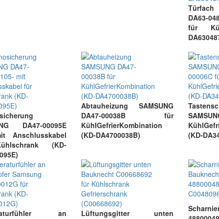
Türfac
DA63-0
für Kü
DA63048
Abtauheizung SAMSUNG
Tasten
sicherung
DA47-00038B für
SAMSUNG
NG DA47-00095E
KühlGefrierKombination
KühlGefr
it Anschlusskabel
(KD-DA4700038B)
(KD-DA3
ühlschrank (KD-
095E)
Scharnie
raturfühler an
Lüftungsgitter unten
48800