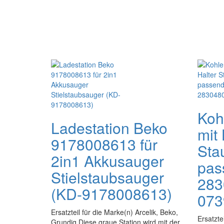
Koh
Ladestation Beko
mit 
9178008613 für
Sta
2in1 Akkusauger
pas
Stielstaubsauger
283
(KD-9178008613)
073
Ersatzteil für die Marke(n) Arcelik, Beko,
Ersatzte
Grundig Diese graue Station wird mit der