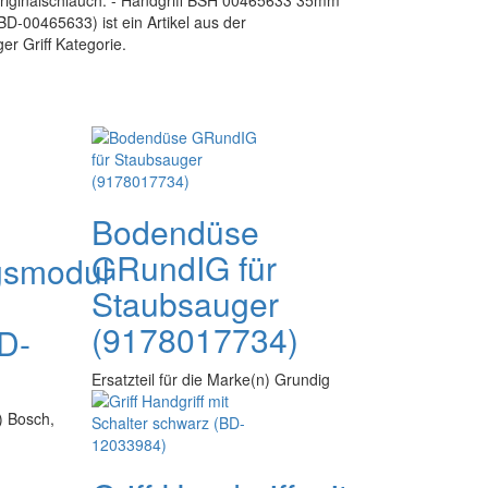
riginalschlauch. - Handgriff BSH 00465633 35mm
D-00465633) ist ein Artikel aus der
r Griff Kategorie.
Bodendüse
GRundIG für
gsmodul
Staubsauger
(9178017734)
BD-
Ersatzteil für die Marke(n) Grundig
n) Bosch,