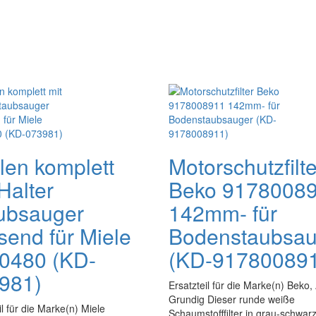
len komplett
Motorschutzfilte
Halter
Beko 9178008
ubsauger
142mm- für
send für Miele
Bodenstaubsau
0480 (KD-
(KD-91780089
981)
Ersatzteil für die Marke(n) Beko, 
Grundig Dieser runde weiße
il für die Marke(n) Miele
Schaumstofffilter in grau-schwa