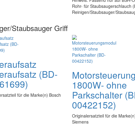
Hinweis: Passend nur auf BSH-O
Rohr- für Staubsaugerschlauch (B
Reinigen/Staubsauger/Staubsauge
ger/Staubsauger Griff
ieraufsatz
ieraufsatz (BD-
Motorsteuerun
61699)
1800W- ohne
Parkschalter (
ersatzteil für die Marke(n) Bosch
00422152)
Originalersatzteil für die Marke(
Siemens