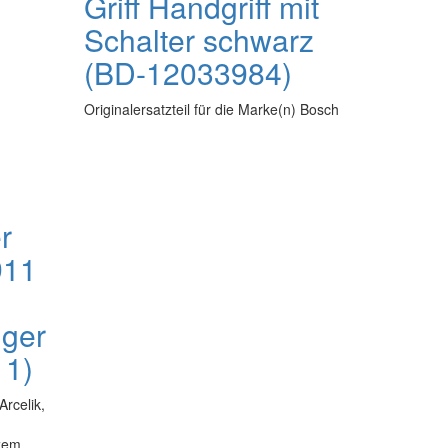
Griff Handgriff mit
Schalter schwarz
(BD-12033984)
Originalersatzteil für die Marke(n) Bosch
r
911
ger
11)
Arcelik,
rzem