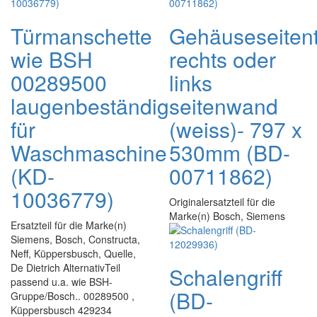
Türmanschette
Gehäuseseitent
wie BSH
rechts oder
00289500
links
laugenbeständig
seitenwand
für
(weiss)- 797 x
Waschmaschine
530mm (BD-
(KD-
00711862)
10036779)
Originalersatzteil für die
Marke(n) Bosch, Siemens
Ersatzteil für die Marke(n)
Siemens, Bosch, Constructa,
Neff, Küppersbusch, Quelle,
De Dietrich AlternativTeil
Schalengriff
passend u.a. wie BSH-
(BD-
Gruppe/Bosch.. 00289500 ,
Küppersbusch 429234