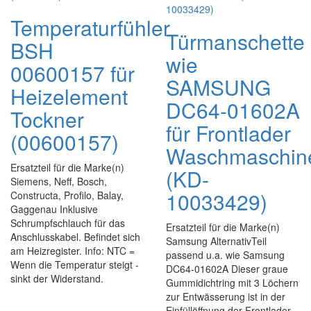
Temperaturfühler
Türmanschette
BSH
wie
00600157 für
SAMSUNG
Heizelement
DC64-01602A
Tockner
für Frontlader
(00600157)
Waschmaschin
Ersatzteil für die Marke(n)
(KD-
Siemens, Neff, Bosch,
10033429)
Constructa, Profilo, Balay,
Gaggenau Inklusive
Schrumpfschlauch für das
Ersatzteil für die Marke(n)
Anschlusskabel. Befindet sich
Samsung AlternativTeil
am Heizregister. Info: NTC =
passend u.a. wie Samsung
Wenn die Temperatur steigt -
DC64-01602A Dieser graue
sinkt der Widerstand.
Gummidichtring mit 3 Löchern
zur Entwässerung ist in der
Einfüllöffnung der Frontlader-