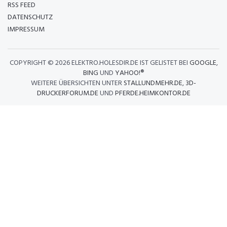
RSS FEED
DATENSCHUTZ
IMPRESSUM
COPYRIGHT ©
2026 ELEKTRO.HOLESDIR.DE IST GELISTET BEI
GOOGLE
,
BING
UND
YAHOO!®
WEITERE ÜBERSICHTEN UNTER
STALLUNDMEHR.DE
,
3D-
DRUCKERFORUM.DE
UND
PFERDE.HEIMKONTOR.DE